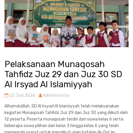
Pelaksanaan Munaqosah
Tahfidz Juz 29 dan Juz 30 SD
Al Irsyad Al Islamiyyah
02 Juni 2026
Administrator
Alhamdulillah, SD Al Irsyad Al Islamiyyah telah melaksanakan
kegiatan Munaqosah Tahfidz Juz 29 dan Juz 30 yang diikuti oleh
12 peserta. Peserta munaqosah terdiri dari siswa kelas 6 serta
beberapa siswa pilihan dari kelas 3 hingga kelas 6 yang telah
memenuhi syarat untuk mengikuti ujian hafalan Al-Qur'an.