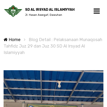
SD AL IRSYAD AL ISLAMIYYAH
Jl. Hasan Assegaf, Dawuhan
Home
Blog Detail : Pelaksanaan Munaqosah
Tahfidz Juz 29 dan Juz 30 SD Al Irsyad Al
Islamiyyah